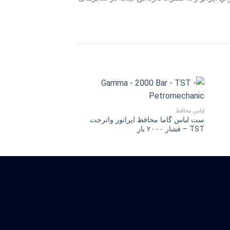
لباس محافظ
لباس محافظ
فشار ۵۰۰ بار – High Visibility
T –
ست لباس گاما محافظ اپراتور واترجت
TST – فشار ۲۰۰۰ بار