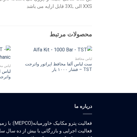
XXS الی 3XL قابل ارایه مى باشد
محصولات مرتبط
لباس محافظ
ست لباس آلفا محافظ اپراتور واترجت
لباس مح
TST – فشار ۱۰۰۰ بار
لباس ا
واترجت TST – فشار ۰
درباره ما
فعالیت پترو مکانیک خاورمیانه(MEPCO)
فعالیت اجرایی و بازرگانی با بیش از ده سال سا