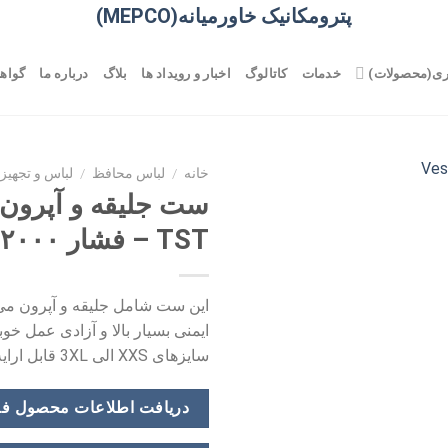
پترومکانیک خاورمیانه(MEPCO)
ری(محصولات)
خدمات
کاتالوگ
اخبار و رویداد ها
بلاگ
درباره ما
گواهی
خانه
/
لباس محافظ
/
لباس و تجهیز
ست جلیقه و آپرون 
TST – فشار ۲۰۰۰ بار
این ست شامل جلیقه و آپرون مى 
ایمنی بسیار بالا و آزادى عمل خوبى
سایزهای XXS الی 3XL قابل ارایه مى باشد.
دریافت اطلاعات محصول ف