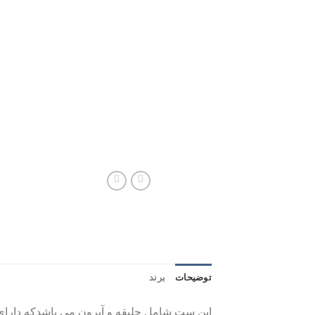
توضیحات
برند
این ست شامل جلیقه و آپرون مى باشدکه داراى قا