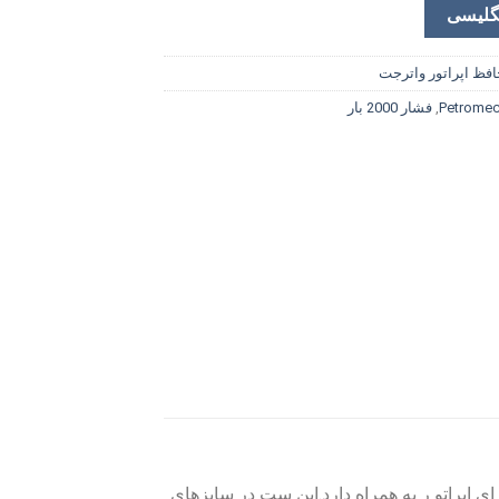
گلیسی
افظ اپراتور واترجت
Petromec
,
فشار 2000 بار
 اپراتو ر به همراه دارد.این سِت در سایزهای