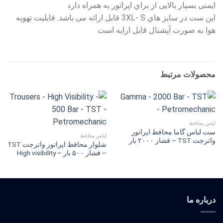
ایمنی بسیار بالایی از براي اپراتور به همراه دارد
این ست در سایز هاي 3XL‐ S قابل ارائه مى باشد. قابلیت تهویه
هوا به صورت آپشنال قابل ارایه است
محصولات مرتبط
لباس محافظ
ست لباس گاما محافظ اپراتور
لباس محافظ
واترجت TST – فشار ۲۰۰۰ بار
شلوار محافظ اپراتور واترجت TST
– فشار ۵۰۰ بار – High visibility
درباره ما