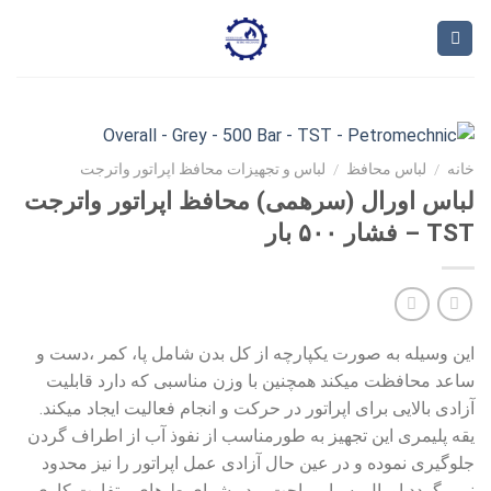
Ski
t
conten
خانه
/
لباس محافظ
/
لباس و تجهیزات محافظ اپراتور واترجت
لباس اورال (سرهمی) محافظ اپراتور واترجت
TST – فشار ۵۰۰ بار
این وسیله به صورت یکپارچه از کل بدن شامل پا، کمر ،دست و
ساعد محافظت میکند همچنین با وزن مناسبى که دارد قابلیت
آزادى بالایى براى اپراتور در حرکت و انجام فعالیت ایجاد میکند.
یقه پلیمرى این تجهیز به طورمناسب از نفوذ آب از اطراف گردن
جلوگیرى نموده و در عین حال آزادى عمل اپراتور را نیز محدود
نمى گردد اورال بسیا ر راحت و در شرای ط هاى متفاوت کارى