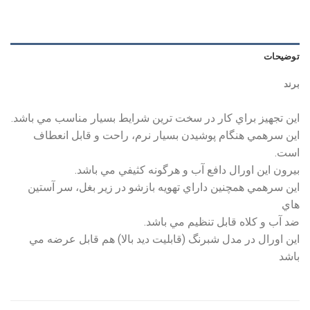
توضیحات
برند
اين تجهيز براي كار در سخت ترين شرايط بسيار مناسب مي باشد.
اين سرهمي هنگام پوشيدن بسيار نرم، راحت و قابل انعطاف
است.
بيرون اين اورال دافع آب و هرگونه كثيفي مي باشد.
اين سرهمي همچنين داراي تهويه بازشو در زير بغل، سر آستين
هاي
ضد آب و كلاه قابل تنظيم مي باشد.
اين اورال در مدل شبرنگ (قابليت ديد بالا) هم قابل عرضه مي
باشد