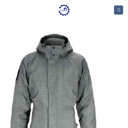
Ski
t
conten