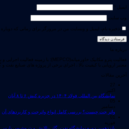
ایمیل
*
وب‌ سایت
ذخیره نام، ایمیل و وبسایت من در مرورگر برای زمانی که دوباره 
درباره ما
فعالیت پترو مکانیک خاورمیانه(EPCO
معتبر اروپایی با کیفیت بالا ، اجرای برخی از پروژه های صنایع نفت و 
آخرین مقالات
27
اکتبر
نمایشگاه بین المللی فولاد ۱۴۰۴ در جزیره کیش ۶ تا ۸ آبان
05
دسامبر
واتر جت چیست؟ بررسی کامل انواع واترجت و کاربردهای آن
01
فوریه
پانزدهمین دوره نمایشگاه نفت ،گاز ،پالایش و پتروشیمی پارس 