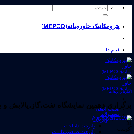
Skip
جستجو
to
برای:
content
پترومکانیک خاورمیانه(MEPCO)
فیلم ها
اخبارها و رویدادها
برگزاری دهمین نمایشگاه نفت،گاز،پالایش و 
صفحه اصلی
محصولات
واترجت
31
واترجت دایناجت
آگوست
واترجت صنعتی کامات