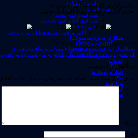
واترجت آب گرم
ز
مان برگزاری: یک‌شنبه 14 الی 17 بهمن 97
پمپ پلانجری
محل برگزاری: نمایشگاه بین‌المللی پارس جنوبی
پمپ فشار قوی پلانجری
پمپ فوق فشار قوی پلانجری
لباس محافظ
لباس و تجهیزات محافظ اپراتور واترجت
همکاران تجاری(محصولات)
دسته بندی:
اخبارها و رویدادها
برچسب ها:
کامات – KAMAT
استفاده از واترجت صنعتی در صنایع عمرانی و ساختمان سازی
دایناجت-DYNAJET
پانزدهمین دوره نمایشگاه نفت ،گاز ،پالایش و پتروشیمی پارس جنوبی
تی اس تی-TST
خدمات
دیدگاهتان را بنویسید
کاتالوگ
اخبار و رویداد ها
بلاگ
نشانی ایمیل شما منتشر نخواهد شد.
بخش‌های موردنیاز علامت‌گذاری 
درباره ما
گواهینامه ها
تماس با ما
دیدگاه
*
نام
*