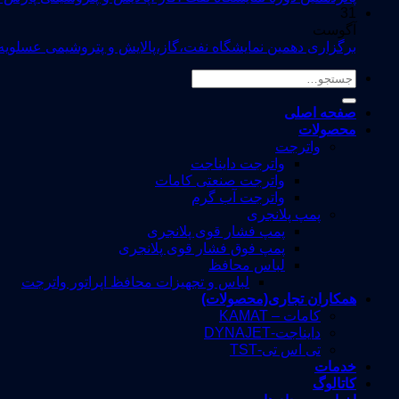
31
آگوست
برگزاری دهمین نمایشگاه نفت،گاز،پالایش و پتروشیمی عسلویه
جستجو
برای:
صفحه اصلی
محصولات
واترجت
واترجت دایناجت
واترجت صنعتی کامات
واترجت آب گرم
پمپ پلانجری
پمپ فشار قوی پلانجری
پمپ فوق فشار قوی پلانجری
لباس محافظ
لباس و تجهیزات محافظ اپراتور واترجت
همکاران تجاری(محصولات)
کامات – KAMAT
دایناجت-DYNAJET
تی اس تی-TST
خدمات
کاتالوگ