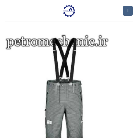
Ski
t
conten