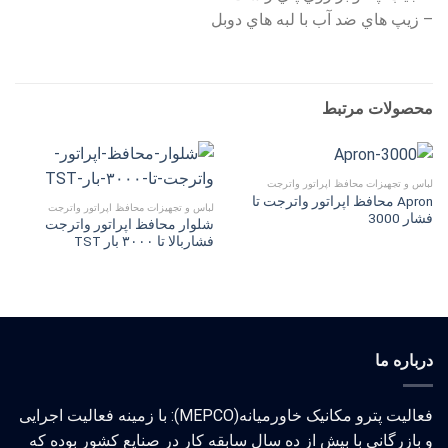
– زيپ هاي ضد آب با لبه هاي دوبل
محصولات مرتبط
لباس و تجهیزات محافظ اپراتور واترجت
Apron محافظ اپراتور واترجت تا
لباس و تجهیزات محافظ اپراتور واترجت
فشار 3000
شلوار محافظ اپراتور واترجت
فشاربالا تا ۳۰۰۰ بار TST
درباره ما
فعالیت پترو مکانیک خاورمیانه(MEPCO): با زمینه فعالیت اجرایی
و بازرگانی با بیش از ده سال سابقه کار در صنایع کشور بوده که