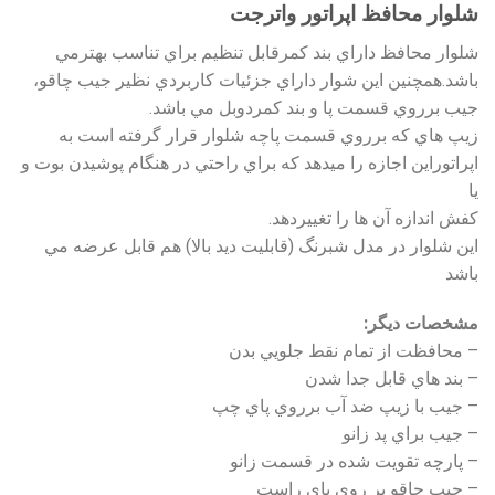
شلوار محافظ اپراتور واترجت
شلوار محافظ داراي بند كمرقابل تنظيم براي تناسب بهترمي
باشد.همچنين اين شوار داراي جزئيات كاربردي نظير جيب چاقو،
جيب برروي قسمت پا و بند كمردوبل مي باشد.
زيپ هاي كه برروي قسمت پاچه شلوار قرار گرفته است به
اپراتوراين اجازه را ميدهد كه براي راحتي در هنگام پوشيدن بوت و
يا
كفش اندازه آن ها را تغييردهد.
اين شلوار در مدل شبرنگ (قابليت ديد بالا) هم قابل عرضه مي
باشد
مشخصات ديگر:
– محافظت از تمام نقط جلويي بدن
– بند هاي قابل جدا شدن
– جيب با زيپ ضد آب برروي پاي چپ
– جيب براي پد زانو
– پارچه تقويت شده در قسمت زانو
– جيب چاقو بر روي پاي راست