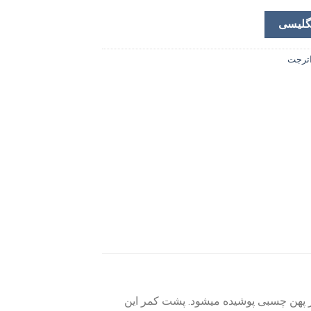
گلیسی
اترجت
وار پهن چسبى پوشیده میشود. پشت کمر این