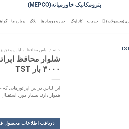
پترومکانیک خاورمیانه(MEPCO)
ری(محصولات)
خدمات
کاتالوگ
اخبار و رویداد ها
بلاگ
درباره ما
گواهی
خانه
/
لباس محافظ
/
لباس و تجهیز
شلوار محافظ اپراتو
۳۰۰۰ بار TST
این لباس در بین اپراتورهایى که
هموار دارند بسیار مورد استقبال 
دریافت اطلاعات محصول ف