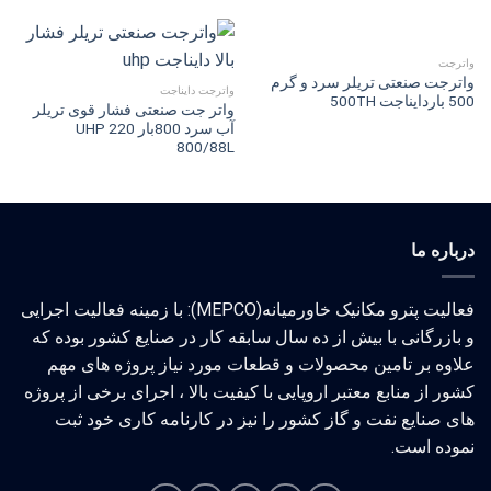
واترجت
واترجت صنعتی تریلر سرد و گرم
واترجت دایناجت
500 باردایناجت 500TH
واتر جت صنعتی فشار قوی تریلر
آب سرد 800بار UHP 220
800/88L
درباره ما
فعالیت پترو مکانیک خاورمیانه(MEPCO): با زمینه فعالیت اجرایی
و بازرگانی با بیش از ده سال سابقه کار در صنایع کشور بوده که
علاوه بر تامین محصولات و قطعات مورد نیاز پروژه های مهم
کشور از منابع معتبر اروپایی با کیفیت بالا ، اجرای برخی از پروژه
های صنایع نفت و گاز کشور را نیز در کارنامه کاری خود ثبت
نموده است.