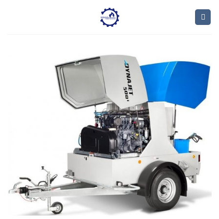
Ski
t
conten