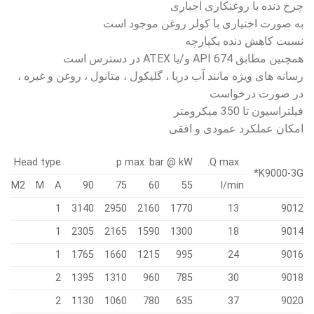
چرخ دنده با روغنکاری اجباری
به صورت اختیاری با کولر روغن موجود است
نسبت کاهش دنده یکپارچه
همچنین مطابق API 674 و/یا ATEX در دسترس است
رسانه های ویژه مانند آب دریا ، گلیکول ، متانول ، روغن و غیره ،
در صورت درخواست
فیلتراسیون تا 350 میکرومتر
امکان عملکرد عمودی و افقی
Head type
p max. bar @ kW
Q max.
K9000-3G*
M2
M
A
90
75
60
55
l/min
1
3140
2950
2160
1770
13
9012
1
2305
2165
1590
1300
18
9014
1
1765
1660
1215
995
24
9016
2
1395
1310
960
785
30
9018
2
1130
1060
780
635
37
9020