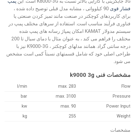
3G جایگزینی با کارایی بالاتر نسبت به K8000-3G است. این
پمپ
فشار قوی
90 کیلوواتی ، مشابه مدل قبلی توضیح داده شده ،
برای کاربردهای کوچکتر در صنعت مانند تمیز کردن صنعتی یا
فناوری فرآیند مناسب است. استفاده از سرهای مختلف پمپ در
سیستم مدولار KAMAT امکان پمپاژ رسانه های پمپ شده
مختلف را فراهم می کند ، به عنوان مثال با دمای سیال تا 200
درجه سانتی گراد. همانند مدلهای کوچکتر ، K9000-3G نیز با
طراحی اصلی خود که شامل قسمتهای نسبتاً کمی است مشخص
می شود.
مشخصات فنی k9000 3g
l/min
max. 283
Flow
bar
max. 3100
Pressure
kw
max. 90
Power Input
kg
255
Weight
مشخصات