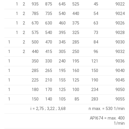
1
2
935
875
645
525
45
9022
1
2
785
735
540
440
54
9024
1
2
670
630
460
375
63
9026
1
2
575
540
395
325
73
9028
1
2
500
470
345
285
84
9030
1
2
440
415
305
250
96
9032
1
350
330
240
195
121
9036
1
285
265
195
160
150
9040
1
225
210
155
125
190
9045
1
180
170
125
100
234
9050
1
150
140
105
85
283
9055
i = 2,75 ; 3,22 ; 3,68
n max. = 530 1/min
API674 = max. 400
1/min