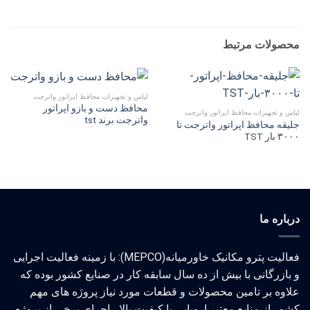
محصولات مرتبط
لباس و تجهیزات محافظ اپراتور واترجت
محافظ دست و بازو اپراتور
لباس و تجهیزات محافظ اپراتور واترجت
واترجت برند tst
جلیقه محافظ اپراتور واترجت تا
۳۰۰۰ بار TST
درباره ما
فعالیت پترو مکانیک خاورمیانه(MEPCO): با زمینه فعالیت اجرایی
و بازرگانی با بیش از ده سال سابقه کار در صنایع کشور بوده که
علاوه بر تامین محصولات و قطعات مورد نیاز پروژه های مهم
کشور از منابع معتبر اروپایی با کیفیت بالا ، اجرای برخی از پروژه