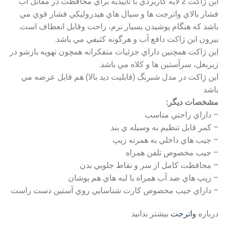
اين ژاكت 2 لايه كاربردي با تاييديه براي محافظت در مقابل آب
فشار بالاي واترجت ها و سيال هاي هيدروليكي فشار قوي مي
باشد كه هنگام پوشيدن بسيار نرم، راحت وقابل انعطاف است.
بيرون اين ژاكت دافع آب و هرگونه كثيفي مي باشد.
اين ژاكت همچنين داراي جزئيات متفكرانه همچون تهويه بازشو در
زيربغل، سرآستين ها و كلاه مي باشد.
اين ژاكت در مدل شبرنگ (قابليت ديد بالا) هم قابل عرضه مي
باشد
مشخصات ديگر:
– داراي راحتي مناسب
– كمر قابل تنظيم به وسيله ي بند
– جيب هاي داخلي به همرته زيپ
– جيب مخصوص تلفن همراه
– محافظت كامل از سر و نقاط جلويي بدن
– زيپ هاي ضد آب همراه با لبه هاي هم پوشان
– داراي جيب مخصوص كارت شناسايي روي آستين دست راست
درباره
واترجت
بیشتر بدانید