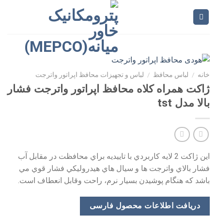
Ski
t
conten
خانه
/
لباس محافظ
/
لباس و تجهیزات محافظ اپراتور واترجت
ژاکت همراه کلاه محافظ اپراتور واترجت فشار
بالا مدل tst
اين ژاكت 2 لايه كاربردي با تاييديه براي محافظت در مقابل آب
فشار بالاي واترجت ها و سيال هاي هيدروليكي فشار قوي مي
باشد كه هنگام پوشيدن بسيار نرم، راحت وقابل انعطاف است.
دریافت اطلاعات محصول فارسی