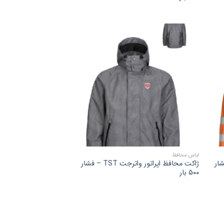
لباس محافظ
ترجت TST – فشار
ژاکت محافظ اپراتور واترجت TST – فشار
۵۰۰ بار