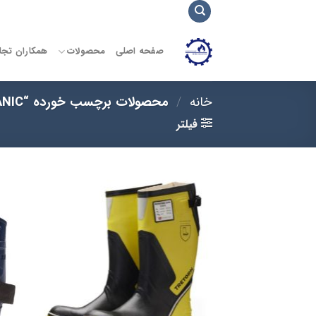
Ski
t
conten
صفحه اصلی
محصولات
همکاران تج
خانه
/
محصولات برچسب خورده “PETROMECHANIC”
فیلتر