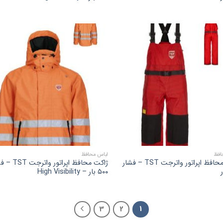
افظ
لباس محافظ
شلوار محافظ اپراتور واترجت TST – فشار
ژاکت محافظ اپراتور وا
۵۰۰ بار – High Visibility
3
2
1