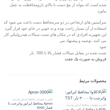
شده است كه بتواند از مچ دست تا بالاي بازومحافظت به عمل
بياورد
سرآستين هاي ارتجاعي در دو سرمحافظ دست باعث مي شود كه
استفاده از آن بسيار راحت بوده و به خوبي در جاي خود قرار گيرد.
اين تجهيزبه افرادي كه در مكان هاي تست سيالات هيدروليكي كار
مي كنند، توصيه و پيشنهاد مي
شود.
تست شده در مقابل سيالات فشار بالا تا 500 . بار
فروش به صورت يك جفت
محصولات مرتبط
لباس و تجهیزات محافظ اپراتور واترجت
Apron محافظ اپراتور واترجت تا
لباس و تجهیزات محافظ اپراتور واترجت
فشار 3000
بالاکلاوا محافظ اپراتور واترجت