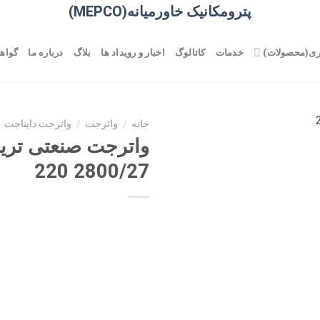
پترومکانیک خاورمیانه(MEPCO)
ری(محصولات)
خدمات
کاتالوگ
اخبار و رویداد ها
بلاگ
درباره ما
گواهی
خانه
/
واترجت
/
واترجت دایناجت
220 2800/27