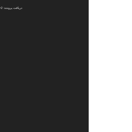
ویدیو
دریافت پرونده: https://petromechanic.ir/wp-content/uploads/2021/08/8a41555626c5fededf5534fc876ef9aa12731784-480p.mp4?_=2