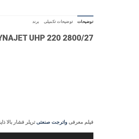
توضیحات
توضیحات تکمیلی
برند
YNAJET UHP 220 2800/27
فیلم معرفی
واترجت صنعتی
تریلر فشار بالا ذایناجت 800/27
نمایشگر