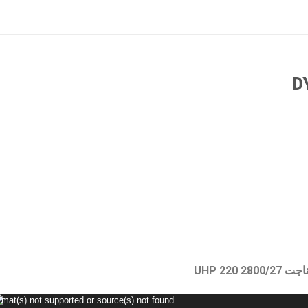
D
UHP 220 2
rmat(s) not supported or source(s) not found