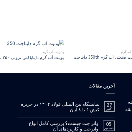
آب گرم
واترجت آب گرم
نعتی آب گرم 350th دایناجت
یوینت آب گرم دایناباکس ترولی ۳۵۰ بار
آخرین مقالات
: با زمینه
نمایشگاه بین المللی فولاد ۱۴۰۴ در جزیره
27
بقه
اکتبر
کیش ۶ تا ۸ آبان
واتر جت چیست؟ بررسی کامل انواع
05
دسامبر
واترجت و کاربردهای آن
ای