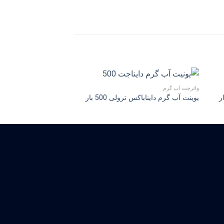
واترجت آب گرم
واترجت آب گرم
واترجت صنعتی آب گرم دای
یوینت آب گرم دایناباکس ترولی 500 بار