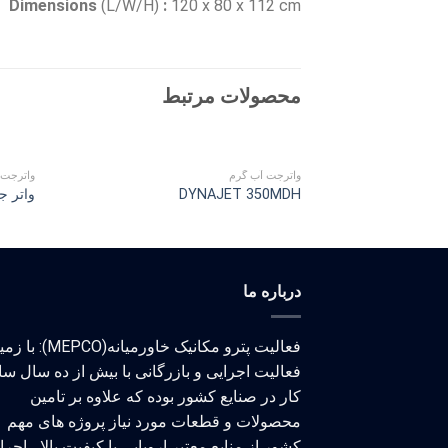
Dimensions
(L/W/H)
:
120 x 80 x 112
cm
محصولات مرتبط
واترجت آب گرم
واترجت 
DYNAJET 350MDH
واتر جت ص
درباره ما
فعالیت پترو مکانیک خاورمیانه(MEPCO)
فعالیت اجرایی و بازرگانی با بیش از ده سال سا
کار در صنایع کشور بوده که علاوه بر تامین
محصولات و قطعات مورد نیاز پروژه های مهم
کشور از منابع معتبر اروپایی با کیفیت بالا ، اجر