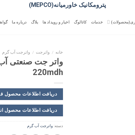
پترومکانیک خاورمیانه(MEPCO)
ری(محصولات)
خدمات
کاتالوگ
اخبار و رویداد ها
بلاگ
درباره ما
گواهی
خانه
/
واترجت
/
واترجت آب گرم
واتر جت صنعتی آب
220mdh
دریافت اطلاعات محصول ف
دریافت اطلاعات محصول ان
دسته:
واترجت آب گرم