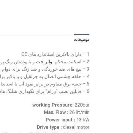
توضیحات
1 – دارای بالاترین استاندارد های CE
2 – اسکلت محکم
واتر جت
و با پوشش رنگ پو
3 – پیچ های ضد خوردگی و ضد زنگ برای دوام بیشتر
4 – حلقه چشمی اتصال به جرثقیل و یا بالابر برای حمل نقل آسان حتی برای مکان های که دسترسی به آن ها سخت است
5 – جعبه برق مقاوم در برابر نفوذ آب با استاندارد IP54 برای استفاده همه صورته و بدون مشکل
6 – قابلین نصب “دِرام” برای نگهداری شلنگ های فشار بالا
working Pressure:
220bar
Max. Flow :
26 lit/min
Power input :
13 kW
Drive type :
diesel motor