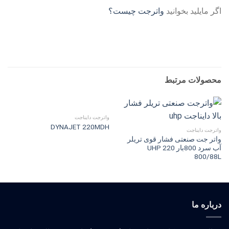
اگر مایلید بخوانید
واترجت چیست؟
محصولات مرتبط
واترجت دایناجت
DYNAJET 220MDH
واترجت دایناجت
واتر جت صنعتی فشار قوی تریلر
آب سرد 800بار UHP 220
800/88L
درباره ما