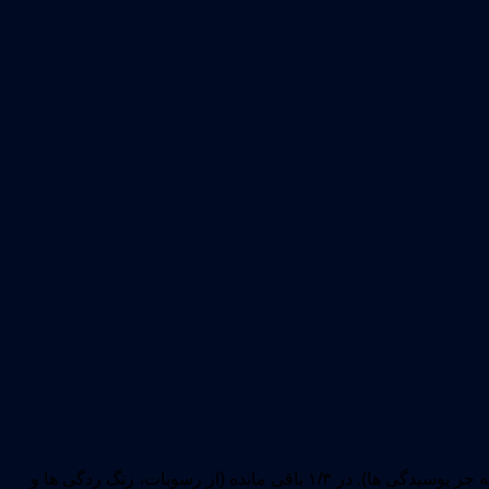
باید در هنگام پایان کار، یک سطح مات که حداقل ۲/۳ (دو قسمت از سه قسمت) سطح عاری از هرگونه زنگ زدگی است، قابل رویت باشد. (به جز پوسیدگی ها). در ۱/۳ باقی مانده (از رسوبات، زنگ زدگی ها و