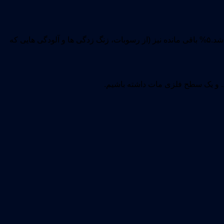
باید در هنگام پایان کار، یک سطح مات که حداقل ۹۵% سطحعاری از هر گونه زنگ زدگی هایی که قبلا وجود داشته و قابل رویت بوده است، باشد.۵% باقی مانده نیز (از رسوبات، زنگ زدگی ها و آلودگی هایی که
شد. و یک سطح فلزی مات داشته باشیم.