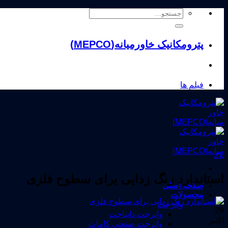
Skip
جستجو
to
برای:
content
پترومکانیک خاورمیانه(MEPCO)
فیلم ها
بلاگ
استاندارد زنگ زدایی برای سطوح فلزی
صفحه اصلی
محصولات
واترجت
29
واترجت دایناجت
اکتبر
واترجت صنعتی کامات