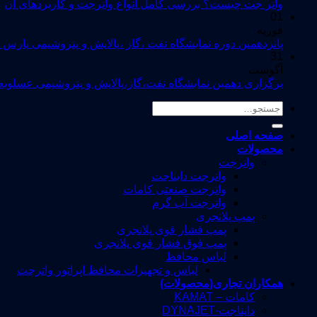
واتر جت چیست؟ بررسی کامل انواع واترجت و کاربردهای آن
01
فوریه
پانزدهمین دوره نمایشگاه نفت ،گاز ،پالایش و پتروشیمی پارس 
31
آگوست
برگزاری دهمین نمایشگاه نفت،گاز،پالایش و پتروشیمی عسلویه
جستجو
برای:
صفحه اصلی
محصولات
واترجت
واترجت دایناجت
واترجت صنعتی کامات
واترجت آب گرم
پمپ پلانجری
پمپ فشار قوی پلانجری
پمپ فوق فشار قوی پلانجری
لباس محافظ
لباس و تجهیزات محافظ اپراتور واترجت
همکاران تجاری(محصولات)
کامات – KAMAT
دایناجت-DYNAJET