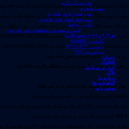
واترجت آب گرم
زنگ زدایی و تمیزکاری صنعتی در صنایع فلزی استاندارد های خاص خود 
پمپ پلانجری
پمپ فشار قوی پلانجری
یکی از این استاندارد ها استاندارد زنگ زدایی برای سطوح فلزی شرکت
پمپ فوق فشار قوی پلانجری
لباس محافظ
شرکت همپل یکی از شرکتهای تامین کننده معتبر در زمینه رنگهای 
لباس و تجهیزات محافظ اپراتور واترجت
همکاران تجاری(محصولات)
شرکت
کامات
محصولات خود را با استانداردNACE5/SSPC-SP, 1995 ارائه کرده است .
کامات – KAMAT
درجه پاکسازی صنعتی بر اساس استاندارد NACE5/SSPC–SP12 به شرح ذیل است .
دایناجت-DYNAJET
تی اس تی-TST
این درجات درکتابچه همپل منتشر شده است.
خدمات
کاتالوگ
(عکس های مرجع پاکسازی توسط
دستگاه واترجت کامات
).
اخبار و رویداد ها
بلاگ
درباره ما
گواهینامه ها
چهار استاندارد تعریف شده به شرح زیر می باشد:
تماس با ما
WJ-4
(یک سطح پاکسازی بر اساس این استاندارد):
باید عاری از تمام زنگ زدگی ها، پوسیدگی های وپوشش های یکنواخت 
WJ-3
(یک سطح پاکسازی بر اساس این استاندارد):