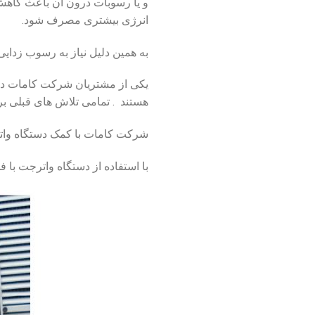
و یا رسوبات درون آن باعث کاهش 
انرژی بیشتری مصرف شود.
به همین دلیل نیاز به رسوب زدایی 
یکی از مشتریان شرکت کامات درخو
هستند . تمامی تلاش های قبلی
شرکت کامات با کمک دستگاه واترجت و Roto-Lance و نازلهای مخصوص موفق به رسوب زدایی ا
با استفاده از دستگاه واترجت با فشار ۲۵۰۰بار و دبی ۲۳لیتر بر دقیقه این رسوبات به راحتی پاک