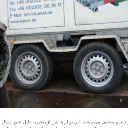
 صنایع مختلف می باشند . این بویلر ها پس ازمدتی به دلیل عبور سیال ا