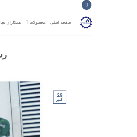
Ski
t
conten
صفحه اصلی
محصولات
همکاران تجا
رس
29
اکتبر