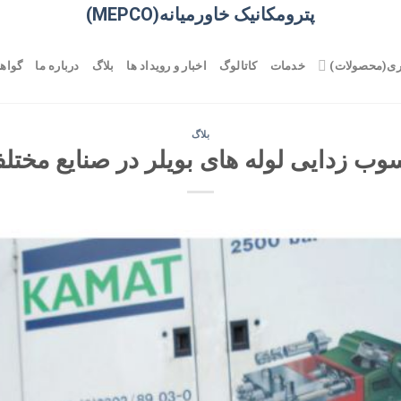
پترومکانیک خاورمیانه(MEPCO)
ری(محصولات)
خدمات
کاتالوگ
اخبار و رویداد ها
بلاگ
درباره ما
گواهی
بلاگ
وب زدایی لوله های بویلر در صنایع مختل