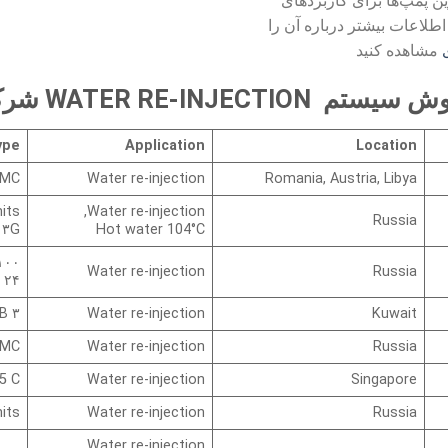
ن پمپ‌ها برای کاربردهای
اطلاعات بیشتر درباره آن را
مشاهده کنید
WATER RE-INJE شرکت KAMAT
ype
Application
Location
 MC
Water re-injection
Romania, Austria, Libya
its
Water re-injection,
Russia
 ۳G
Hot water 104°C
 x K 13065 M – ۳G
Water re-injection
Russia
۲۴ x K 8055 MC
۳ x K 55075 MC – E 450 B
Water re-injection
Kuwait
 MC
Water re-injection
Russia
5 C
Water re-injection
Singapore
its
Water re-injection
Russia
Water re-injection