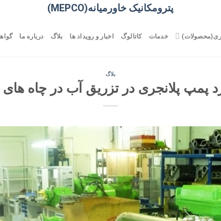
پترومکانیک خاورمیانه(MEPCO)
ری(محصولات)
خدمات
کاتالوگ
اخبار و رویداد ها
بلاگ
درباره ما
گواهی
بلاگ
د پمپ پلانجری در تزریق آب در چاه های