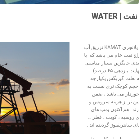
تزریق آب در چاه نفت | WATER
یکی از کاربردهای پمپ های پلانجری KAMAT تزریق آب
اج نفت خام می باشد که با
 بسیار بالای ۹۵ درصدی جایگزین بسیار مناسبی
برای پمپ های سانترفیوژ (نهایت بازدهی ۶۵ درصد)
ه بعلت گیربگس یکپارچه
ز اندازه و حجم کوچک تری نسبت به
خوردار می باشد ، ضمن
ین تر از هزینه سرویس و
ند . هم اکنون پمپ های
ی روسیه ، کویت ، قطر …
 سانتریفیوژ گردیده اند .