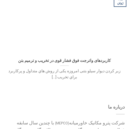
ژوئن
کاربردهای واترجت فوق فشار قوی در تخریب و ترمیم بتن
زﺑﺮ ﮐﺮدن دﯾﻮار ﺳﯿﻠﻮ ﺑﺘﻨﯽ اﻣﺮوزه ﯾﮑﯽ از روش ﻫﺎي ﻣﺘﺪاول و ﭘﺮﮐﺎرﺑﺮد
ﺑﺮاي ﺗﺨﺮﯾﺐ [...]
درباره ما
شرکت پترو مکانیک خاورمیانه
با چندین سال سابقه
(MEPCO)