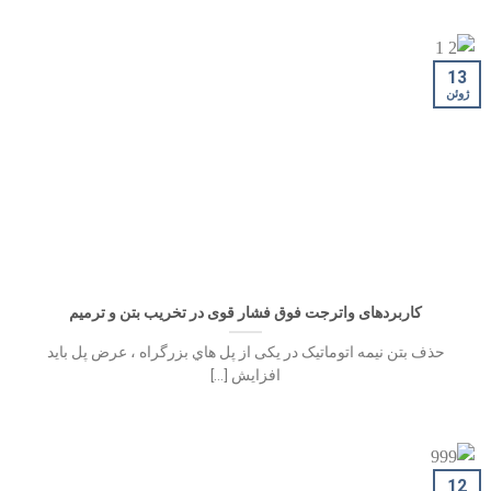
13
ژوئن
کاربردهای واترجت فوق فشار قوی در تخریب بتن و ترمیم
ﺣﺬف ﺑﺘﻦ ﻧﯿﻤﻪ اﺗﻮﻣﺎﺗﯿﮏ در ﯾﮑﯽ از ﭘﻞ ﻫﺎي ﺑﺰرﮔﺮاه ، ﻋﺮض ﭘﻞ ﺑﺎﯾﺪ
اﻓﺰاﯾﺶ [...]
12