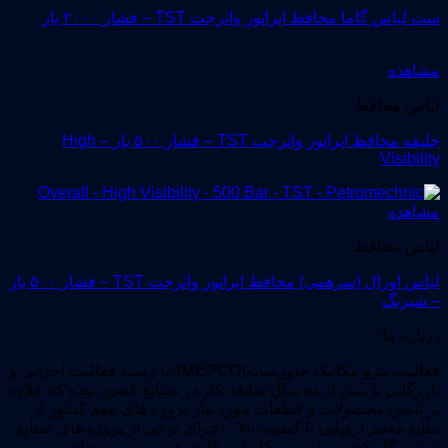
ست لباس گاما محافظ اپراتور واترجت TST – فشار ۲۰۰۰ بار
مشاهده
لباس محافظ
جلیقه محافظ اپراتور واترجت TST – فشار ۵۰۰ بار – High
Visibility
مشاهده
لباس محافظ
لباس اورال (سرهمی) محافظ اپراتور واترجت TST – فشار ۵۰۰ بار
– شبرنگ
درباره ما
فعالیت پترو مکانیک خاورمیانه(MEPCO): با زمینه فعالیت اجرایی و
بازرگانی با بیش از ده سال سابقه کار در صنایع کشور بوده که علاوه
بر تامین محصولات و قطعات مورد نیاز پروژه های مهم کشور از
منابع معتبر اروپایی با کیفیت بالا ، اجرای برخی از پروژه های صنایع
نفت و گاز کشور را نیز در کارنامه کاری خود ثبت نموده است.