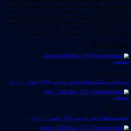
حرکت زیادى روى زمین نردبان یا محیط هاى نا هموار دارند بسیار
مورد استقبال بوده و بسیار راحت میباشد شما میتوانید براى محیط
هاى گرم با سفارش دادن نوع تهویه دار ، از این لباس استفاده کنید
که با اتصال آن به کمپرسور باد امکان پذیر است و از میزان گرماى
هوا به طور قابل ملاحظه اى میکاهد. این شلوار ها را میتوانید همراه
با ژاکت هاى محافظ ،محافظ دست ، گیترز و بوت هاى تى اس تى
استفاده کنید این لباس در سایز هاى زیر موجود میباشد.
محصولات مرتبط
مشاهده
لباس محافظ
ست لباس سیگما محافظ اپراتور واترجت TST – فشار ۱۰۰۰ بار
مشاهده
لباس محافظ
جلیقه محافظ اپراتور واترجت TST – فشار ۱۰۰۰ بار