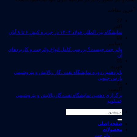
آخرین مقالات
27
اکتبر
نمایشگاه بین المللی فولاد ۱۴۰۴ در جزیره کیش ۶ تا ۸ آبان
05
دسامبر
واتر جت چیست؟ بررسی کامل انواع واترجت و کاربردهای
آن
01
فوریه
پانزدهمین دوره نمایشگاه نفت ،گاز ،پالایش و پتروشیمی
پارس جنوبی
31
آگوست
برگزاری دهمین نمایشگاه نفت،گاز،پالایش و پتروشیمی
عسلویه
جستجو
برای:
صفحه اصلی
محصولات
واترجت