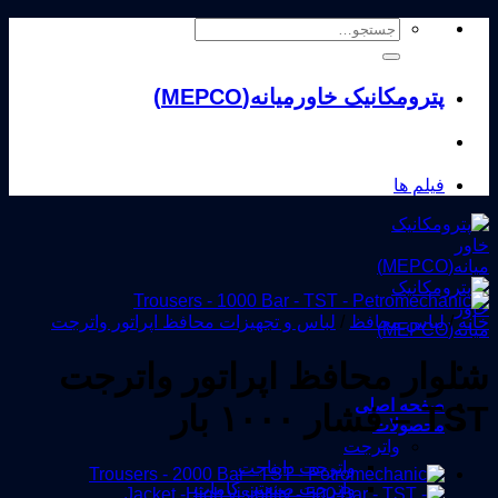
Skip
جستجو
to
برای:
content
پترومکانیک خاورمیانه(MEPCO)
فیلم ها
خانه
/
لباس محافظ
/
لباس و تجهیزات محافظ اپراتور واترجت
شلوار محافظ اپراتور واترجت
صفحه اصلی
TST – فشار ۱۰۰۰ بار
محصولات
واترجت
واترجت دایناجت
واترجت صنعتی کامات