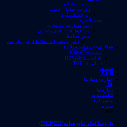
واترجت دایناجت
واترجت صنعتی کامات
واترجت آب گرم
پمپ پلانجری
پمپ فشار قوی پلانجری
پمپ فوق فشار قوی پلانجری
لباس محافظ
لباس و تجهیزات محافظ اپراتور واترجت
همکاران تجاری(محصولات)
کامات – KAMAT
دایناجت-DYNAJET
تی اس تی-TST
خدمات
کاتالوگ
اخبار و رویداد ها
بلاگ
درباره ما
گواهینامه ها
تماس با ما
فیلم ها
Join
پترومکانیک خاورمیانه(MEPCO)