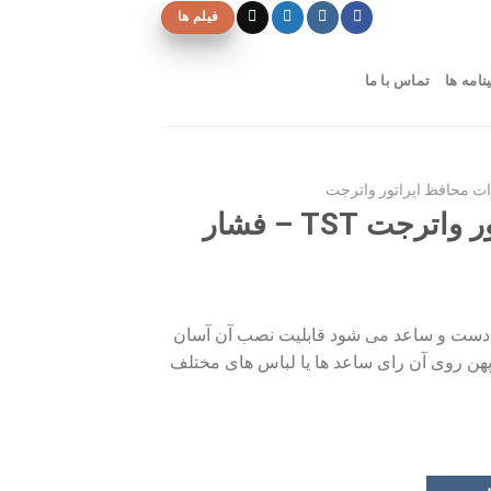
فیلم ها
نامه ها
تماس با ما
ات محافظ اپراتور واترجت
محافظ دست اپراتور واترجت TST – فشار
ت و ساعد مى شود قابلیت نصب آن آسان
پهن روى آن راى ساعد ها یا لباس هاى مختلف