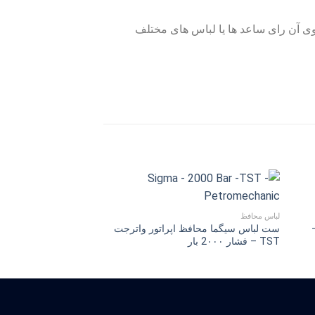
 آن راى ساعد ها یا لباس هاى مختلف
لباس محافظ
لباس محافظ
 واترجت TST –
ست لباس سیگما محافظ اپراتور واترجت
TST – فشار 2۰۰۰ بار
فشار ۲۰۰۰ بار