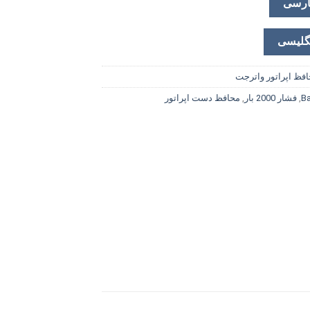
ارسی
گلیسی
افظ اپراتور واترجت
,
فشار 2000 بار
,
محافظ دست اپراتور