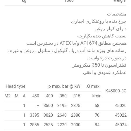
kg
1360
Weight
مشخصات
چرخ دنده با روغنکاری اجباری
دارای کولر روغن
نسبت کاهش دنده یکپارچه
همچنین مطابق API 674 و/یا ATEX در دسترس است
رسانه های ویژه مانند آب دریا ، گلیکول ، متانول ، روغن و غیره ،
در صورت درخواست
فیلتراسیون تا 350 میکرومتر
عملکرد عمودی و افقی
Head type
p max. bar @ kW
Q max.
K45000-3G
M2
M
A
450
400
350
315
l/min
1
–
3500
3195
2875
58
45020
1
3395
3020
2640
2380
70
45022
1
2855
2535
2220
2000
84
45024