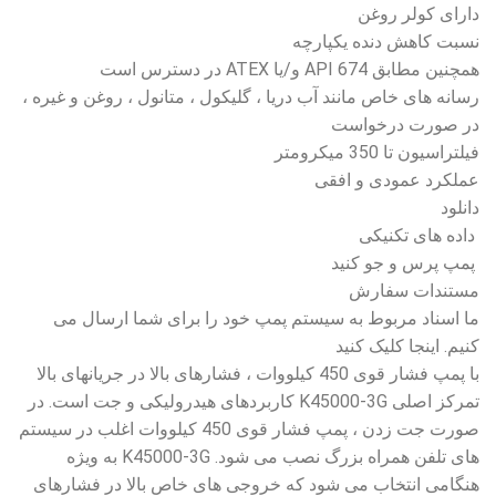
دارای کولر روغن
نسبت کاهش دنده یکپارچه
همچنین مطابق API 674 و/یا ATEX در دسترس است
رسانه های خاص مانند آب دریا ، گلیکول ، متانول ، روغن و غیره ،
در صورت درخواست
فیلتراسیون تا 350 میکرومتر
عملکرد عمودی و افقی
دانلود
داده های تکنیکی
پمپ پرس و جو کنید
مستندات سفارش
ما اسناد مربوط به سیستم پمپ خود را برای شما ارسال می
کنیم. اینجا کلیک کنید
با پمپ فشار قوی 450 کیلووات ، فشارهای بالا در جریانهای بالا
تمرکز اصلی K45000-3G کاربردهای هیدرولیکی و جت است. در
صورت جت زدن ، پمپ فشار قوی 450 کیلووات اغلب در سیستم
های تلفن همراه بزرگ نصب می شود. K45000-3G به ویژه
هنگامی انتخاب می شود که خروجی های خاص بالا در فشارهای