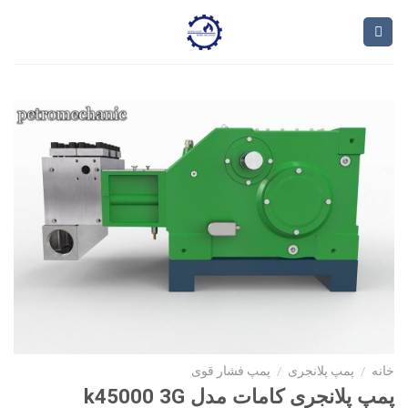
Ski
t
conten
خانه
/
پمپ پلانجری
/
پمپ فشار قوی
پمپ پلانجری کامات مدل k45000 3G