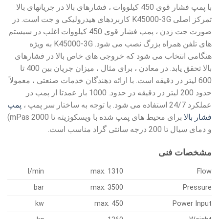
با پمپ فشار قوی 450 کیلووات ، فشارهای بالا در جریانهای بالا
تمرکز اصلی K45000-3G کاربردهای هیدرولیکی و جت است. در
صورت جت زدن ، پمپ فشار قوی 450 کیلووات اغلب در سیستم
های تلفن همراه بزرگ نصب می شود. K45000-3G به ویژه
هنگامی انتخاب می شود که خروجی های خاص بالا در فشارهای
بالا تحقق یابد. در معادن ، برای مثال ، میزان جریان بین 400 تا
600 لیتر در دقیقه است. با ارائه دهندگان خدمات صنعتی ، معمولاً
حدود 200 لیتر در دقیقه در حدود. 1000 بار عمدتا از پمپ در
عملکرد 24/7 استفاده می شود. با توجه به ساختار سر پمپ ،
پمپ
فشار بالا
برای محیط های پمپ شده با ویسکوزیته تا 2000 mPas)
و دمای سیال تا 200 درجه سانتی گراد مناسب است.
مشخصات فنی
l/min
max. 1310
Flow
bar
max. 3500
Pressure
kw
max. 450
Power Input