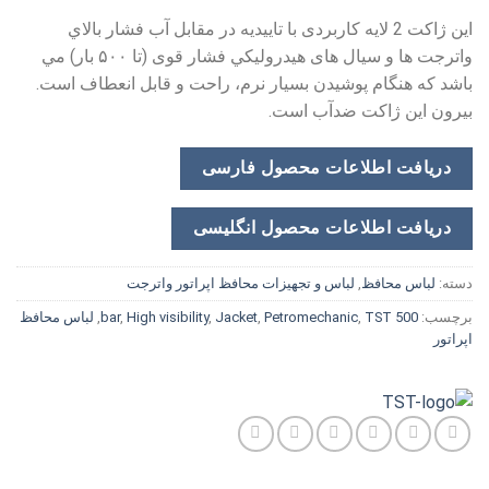
اين ژاكت 2 لايه كاربردی با تاييديه در مقابل آب فشار بالاي
واترجت ها و سيال های هيدروليكي فشار قوی (تا ۵۰۰ بار) مي
باشد كه هنگام پوشيدن بسيار نرم، راحت و قابل انعطاف است.
بيرون اين ژاكت ضدآب است.
دریافت اطلاعات محصول فارسی
دریافت اطلاعات محصول انگلیسی
دسته:
لباس محافظ
,
لباس و تجهیزات محافظ اپراتور واترجت
برچسب:
500 bar
TST
,
Petromechanic
,
Jacket
,
High visibility
,
,
لباس محافظ
اپراتور