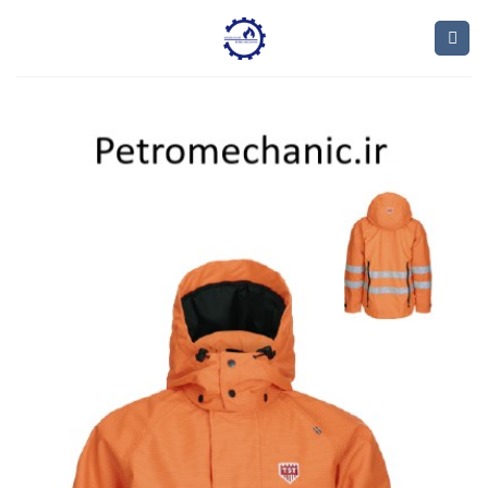
Ski
t
conten