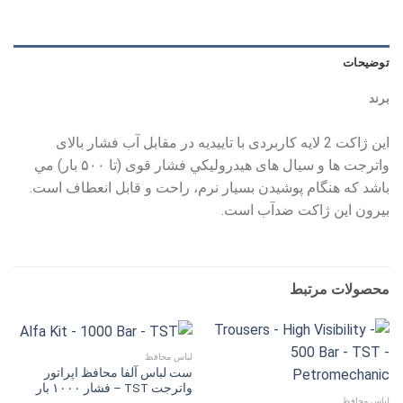
توضیحات
برند
اين ژاكت 2 لايه كاربردی با تاييديه در مقابل آب فشار بالای
واترجت ها و سيال های هيدروليكي فشار قوی (تا ۵۰۰ بار) مي
باشد كه هنگام پوشيدن بسيار نرم، راحت و قابل انعطاف است.
بيرون اين ژاكت ضدآب است.
محصولات مرتبط
لباس محافظ
ست لباس آلفا محافظ اپراتور
واترجت TST – فشار ۱۰۰۰ بار
لباس محافظ